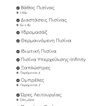
Βάθος Πισίνας
1.40μ
Διαστάσεις Πισίνας
5μ x 8μ
Υδρομασάζ
Θερμαινόμενη Πισίνα
Ιδιωτική Πισίνα
Πισίνα Yπερχείλισης-Infinity
Ξαπλώστρες
Παρέχονται 6
Ομπρέλες
Παρέχονται 2
Ώρες Λειτουργίας
Όλη μέρα